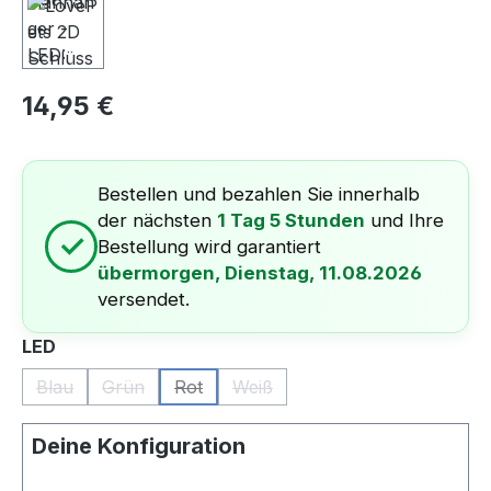
Regulärer Preis:
14,95 €
Bestellen und bezahlen Sie innerhalb
der nächsten
1 Tag 5 Stunden
und Ihre
✓
Bestellung wird garantiert
übermorgen, Dienstag, 11.08.2026
versendet.
auswählen
LED
Blau
Grün
Rot
Weiß
(Diese Option ist zurzeit nicht verfügbar.)
(Diese Option ist zurzeit nicht verfügbar.)
(Diese Option ist zurzeit nicht verfügbar.)
(Diese Option ist zurzeit nicht ve
Deine Konfiguration