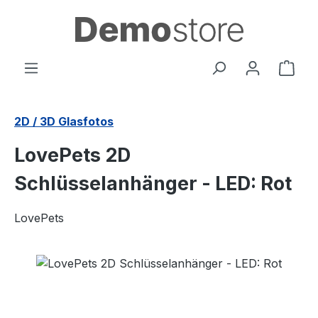
Zum Hauptinhalt springen
Ware
2D / 3D Glasfotos
LovePets 2D
Schlüsselanhänger - LED: Rot
LovePets
Bildergalerie überspringen