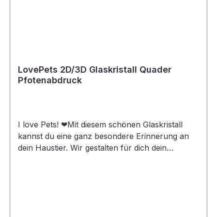
50mm x 50mm ODER 120mm x 80mm x 80mm-
HD Laserinnengravur deines Fotos in 2D oder
3D mit Wunschtext- Zertifikat mit Platz für deine
persönliche Widmung- Hochwertige
Geschenkbox- Leuchtsockel (optional erhältlich)
LovePets 2D/3D Glaskristall Quader
Pfotenabdruck
I love Pets! ❤Mit diesem schönen Glaskristall
kannst du eine ganz besondere Erinnerung an
dein Haustier. Wir gestalten für dich dein
persönliches Dekoobjekt ganz nach deinen
Wünschen. In dem Kristall befindet sich ein
Pfotenabdruck. Diesen ergänzen wir mit deinem
Wunschnamen. Der Pfotenabdruck eignet sich
auch perfekt als Geschenk zum Geburtstag,