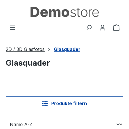
Zum Hauptinhalt springen
Ware
2D / 3D Glasfotos
Glasquader
Glasquader
Produkte filtern